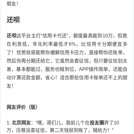
朋友！
还呗
还呗
这平台主打“信用卡代还”，额度最高能到10万，但胜
在利息低，年化利率最低才6%，比信用卡分期便宜多
了！优势就是能帮你缓解信用卡压力，直接帮你还账单，
然后你再分期还给它，它虽然会查征信，但只要征信别太
差，基本都能过，服务也贼到位，APP操作简单，还能自
动计算还款金额，省心！适合那些信用卡账单还不上的朋
友！
网友评价（版）
北京网友
：“嘿，哥们儿，我前儿个在
投友圈
弄了10
万，压根没查征信，第二天钱就到账了，贼给力！”