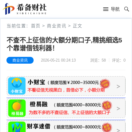
首
导航
页
首
当前位置：
首页
>
商业资讯
>
正文
页
商
不查不上征信的大额分期口子,精挑细选5
个靠谱借钱利器！
业
平
资
商业资讯
2026-05-21 00:24:13
浏览：58
评论：0
台
方
讯
讲
法
今
解
教
日
动
程
热
态
生
点
讯
活
新
息
百
上