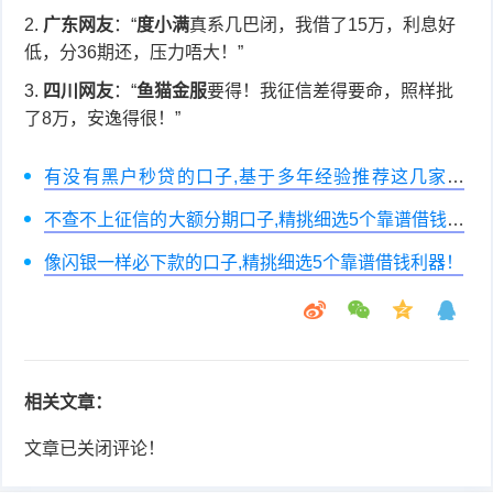
广东网友
：“
度小满
真系几巴闭，我借了15万，利息好
低，分36期还，压力唔大！”
四川网友
：“
鱼猫金服
要得！我征信差得要命，照样批
了8万，安逸得很！”
有没有黑户秒贷的口子,基于多年经验推荐这几家平
台！
不查不上征信的大额分期口子,精挑细选5个靠谱借钱利
器！
像闪银一样必下款的口子,精挑细选5个靠谱借钱利器！
相关文章：
文章已关闭评论！