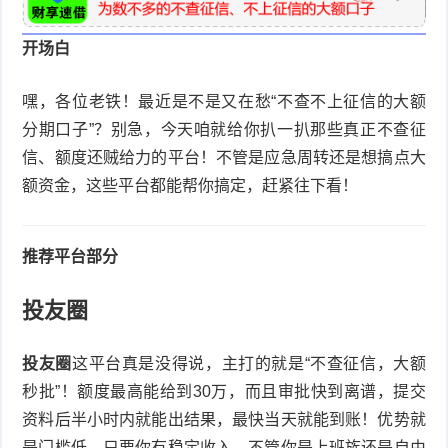
科
产
开场白
品
嘿，各位老铁！最近是不是又在愁“不查不上征信的大额
分期口子”？别急，今天咱就给你扒一扒那些真正不查征
信、额度还贼给力的平台！不管是应急周转还是想搞点大
额资金，这些平台都能帮你搞定，赶紧往下看！
推荐平台部分
投友圈
投友圈
这平台真是没得说，主打的就是“不查征信，大额
秒批”！额度最高能给到30万，而且审批快到离谱，提交
资料后半小时内就能出结果，最快当天就能到账！优势就
是门槛低，只要你有稳定收入，不管你是上班族还是自由