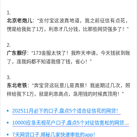
北京老炮儿
：“支付宝这波真地道，我之前征信有点花，
愣是给我批了1万，利息才几分钱，比那些网贷强多了！”
广东靓仔
：“173金服太快了！我昨天申请，今天钱就到账
了，连我妈都不知道我借了钱，省心！”
东北老铁
：“奔宝贷这玩意儿是真狠！我逾期过几次，照
样给我下1万，就是利息高点，急用钱的时候真顶用！”
202511月必下的口子,盘点5个适合征信花的网贷！
10000应急无视花户口子,盘点5个对征信宽松的网贷平
台！
7天网贷口子,揭秘几家快速审批的app！