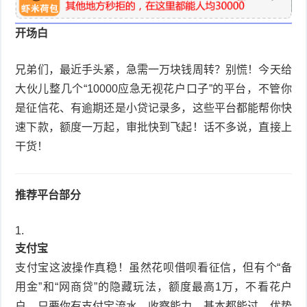
科
产
开场白
品
兄弟们，最近手头紧，急需一万块钱周转？别慌！今天给
大伙儿整几个“10000应急无视花户口子”的平台，不管你
是征信花、有逾期还是小贷记录多，这些平台都能帮你快
速下款，额度一万起，审批快到飞起！话不多说，直接上
干货！
推荐平台部分
支付宝
支付宝这波操作真稳！虽然花呗借呗看征信，但有个“备
用金”和“网商贷”的隐藏玩法，额度最高1万，不看花户
户，只要你有支付宝流水、收察能力，基本都能过，优势