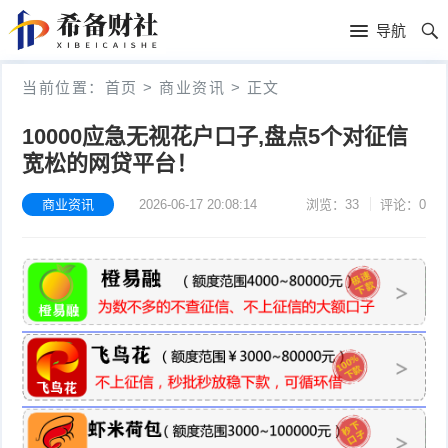
首
导航
页
首
当前位置：
首页
>
商业资讯
>
正文
页
商
10000应急无视花户口子,盘点5个对征信
宽松的网贷平台！
业
平
资
商业资讯
2026-06-17 20:08:14
浏览：33
评论：0
台
方
讯
讲
法
今
解
教
日
动
程
热
态
生
点
讯
活
新
息
百
上